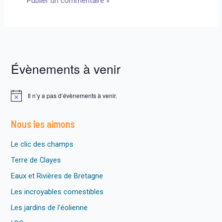
Évènements à venir
Il n’y a pas d’évènements à venir.
N
o
t
Nous les aimons
i
c
e
Le clic des champs
Terre de Clayes
Eaux et Rivières de Bretagne
Les incroyables comestibles
Les jardins de l'éolienne