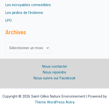
Les incroyables comestibles
Les jardins de l'éolienne
LPO
Archives
A
r
c
Nous contacter
h
Nous rejoindre
i
Nous suivre sur Facebook
v
e
s
Copyright © 2026 Saint-Gilles Nature Environnement | Powered by
Thème WordPress Astra