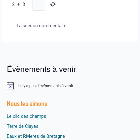
2
+
3
=
Évènements à venir
Il n’y a pas d’évènements à venir.
N
o
t
Nous les aimons
i
c
e
Le clic des champs
Terre de Clayes
Eaux et Rivières de Bretagne