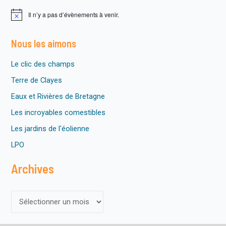
Il n’y a pas d’évènements à venir.
N
o
t
Nous les aimons
i
c
e
Le clic des champs
Terre de Clayes
Eaux et Rivières de Bretagne
Les incroyables comestibles
Les jardins de l'éolienne
LPO
Archives
A
r