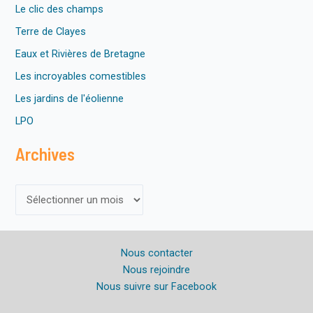
e
Le clic des champs
Terre de Clayes
Eaux et Rivières de Bretagne
Les incroyables comestibles
Les jardins de l'éolienne
LPO
Archives
A
r
c
Nous contacter
h
Nous rejoindre
i
Nous suivre sur Facebook
v