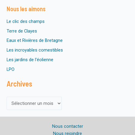
t
Nous les aimons
i
c
e
Le clic des champs
Terre de Clayes
Eaux et Rivières de Bretagne
Les incroyables comestibles
Les jardins de l'éolienne
LPO
Archives
A
r
c
Nous contacter
h
Nous rejoindre