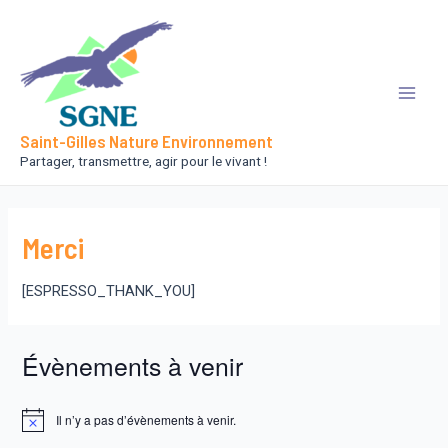
Aller
au
contenu
Main
Saint-Gilles Nature Environnement
Men
Partager, transmettre, agir pour le vivant !
Merci
[ESPRESSO_THANK_YOU]
Évènements à venir
Il n’y a pas d’évènements à venir.
N
o