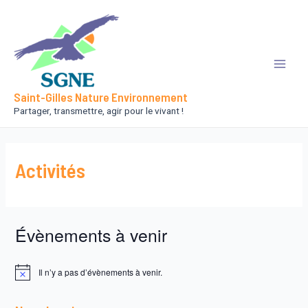
Aller
au
contenu
Main
Saint-Gilles Nature Environnement
Men
Partager, transmettre, agir pour le vivant !
Activités
Évènements à venir
Il n’y a pas d’évènements à venir.
N
o
t