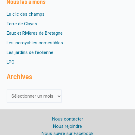
Nous les aimons
i
c
e
Le clic des champs
Terre de Clayes
Eaux et Rivières de Bretagne
Les incroyables comestibles
Les jardins de l'éolienne
LPO
Archives
A
r
c
Nous contacter
h
Nous rejoindre
i
Nous suivre sur Facebook