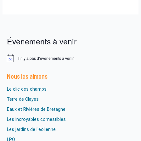
Évènements à venir
Il n’y a pas d’évènements à venir.
N
o
t
Nous les aimons
i
c
e
Le clic des champs
Terre de Clayes
Eaux et Rivières de Bretagne
Les incroyables comestibles
Les jardins de l'éolienne
LPO