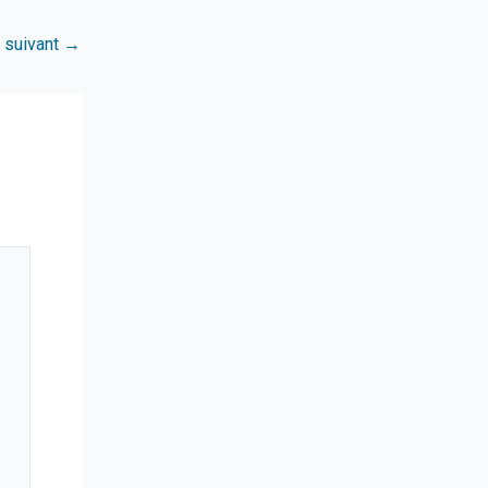
e suivant
→