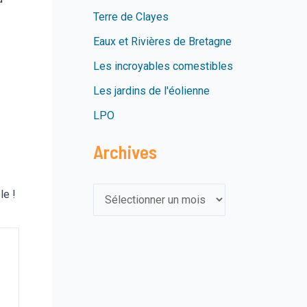
Terre de Clayes
Eaux et Rivières de Bretagne
Les incroyables comestibles
Les jardins de l'éolienne
LPO
Archives
A
le !
r
c
h
i
v