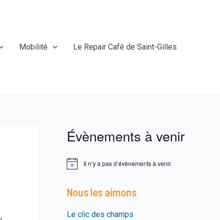
Mobilité
Le Repair Café de Saint-Gilles
Évènements à venir
Il n’y a pas d’évènements à venir.
N
o
t
Nous les aimons
i
c
e
Le clic des champs
u