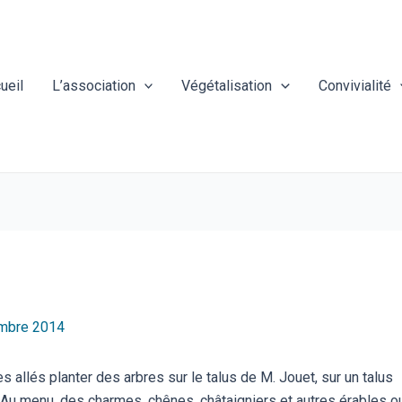
ueil
L’association
Végétalisation
Convivialité
mbre 2014
allés planter des arbres sur le talus de M. Jouet, sur un talus
. Au menu, des charmes, chênes, châtaigniers et autres érables o