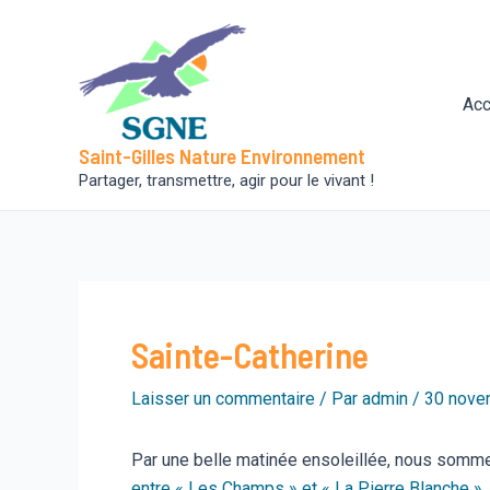
Aller
au
contenu
Acc
Saint-Gilles Nature Environnement
Partager, transmettre, agir pour le vivant !
Sainte-Catherine
Laisser un commentaire
/ Par
admin
/
30 nove
Par une belle matinée ensoleillée, nous sommes 
entre « Les Champs » et « La Pierre Blanche »