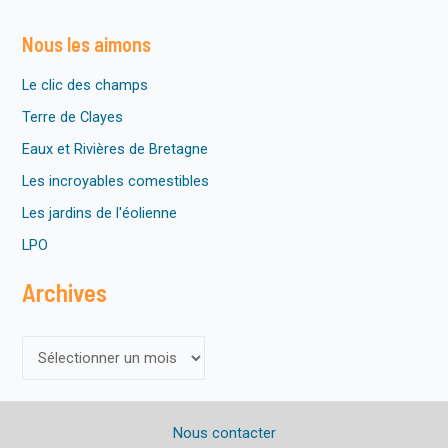
o
t
Nous les aimons
i
c
e
Le clic des champs
Terre de Clayes
Eaux et Rivières de Bretagne
Les incroyables comestibles
Les jardins de l'éolienne
LPO
Archives
A
r
c
Nous contacter
h