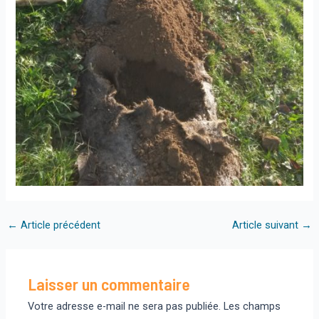
Navigation
←
Article précédent
Article suivant
→
des
articles
Laisser un commentaire
Votre adresse e-mail ne sera pas publiée.
Les champs