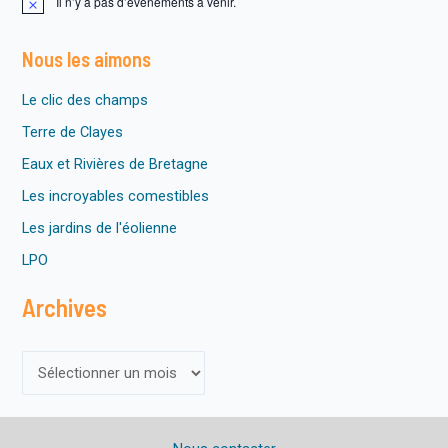
Il n’y a pas d’évènements à venir.
N
o
t
Nous les aimons
i
c
e
Le clic des champs
Terre de Clayes
Eaux et Rivières de Bretagne
Les incroyables comestibles
Les jardins de l'éolienne
LPO
Archives
A
r
c