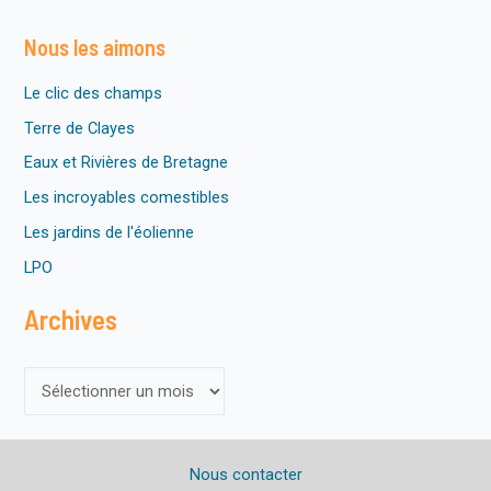
o
t
Nous les aimons
i
c
e
Le clic des champs
Terre de Clayes
Eaux et Rivières de Bretagne
Les incroyables comestibles
Les jardins de l'éolienne
LPO
Archives
A
r
c
Nous contacter
h