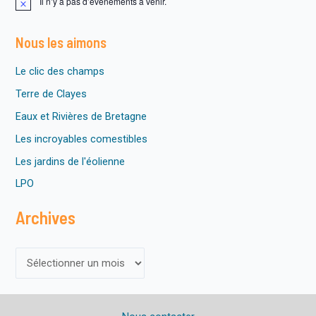
Il n’y a pas d’évènements à venir.
N
o
t
Nous les aimons
i
c
e
Le clic des champs
Terre de Clayes
Eaux et Rivières de Bretagne
Les incroyables comestibles
Les jardins de l'éolienne
LPO
Archives
A
r
c