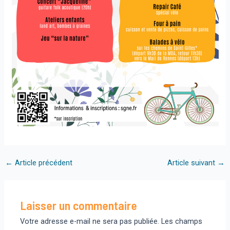
Navigation
←
Article précédent
Article suivant
→
des
articles
Laisser un commentaire
Votre adresse e-mail ne sera pas publiée.
Les champs