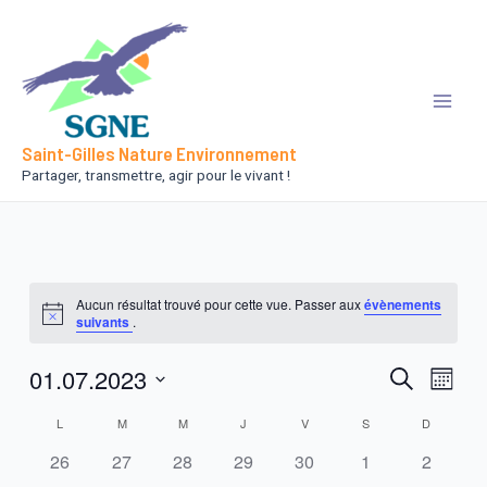
Aller
au
contenu
Main
Saint-Gilles Nature Environnement
Men
Partager, transmettre, agir pour le vivant !
Aucun résultat trouvé pour cette vue. Passer aux
évènements
Notice
suivants
.
01.07.2023
Recherch
Navig
Recherche
Mois
de
et
Sélectionnez
Calendrier
L
M
M
J
V
S
D
vues
une
navigati
has
has
has
has
has
has
has
Évèn
de
26
27
28
29
30
1
2
date.
de
0
0
0
0
0
0
0