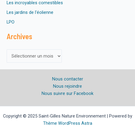
Les incroyables comestibles
Les jardins de l'éolienne
LPO
Archives
A
r
c
Nous contacter
h
Nous rejoindre
i
Nous suivre sur Facebook
v
e
s
Copyright © 2025 Saint-Gilles Nature Environnement | Powered by
Thème WordPress Astra