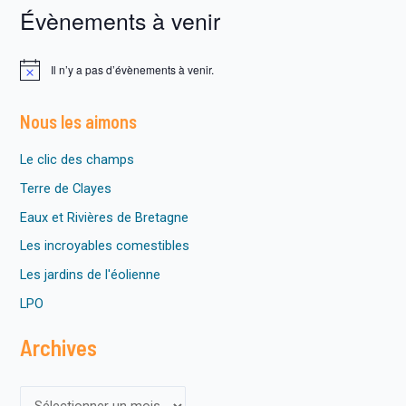
saison
Évènements à venir
24-
25
Il n’y a pas d’évènements à venir.
N
o
t
Nous les aimons
i
c
e
Le clic des champs
Terre de Clayes
Eaux et Rivières de Bretagne
Les incroyables comestibles
Les jardins de l'éolienne
LPO
Archives
A