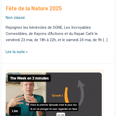
Fête de la Nature 2025
Non classé
Rejoignez les bénévoles de SGNE, Les Incroyables
Comestibles, de Rayons d’Actions et du Repair Café le
vendredi 23 mai, de 18h à 22h, et le samedi 24 mai, de 9h […]
Fête
Lire la suite »
de
la
Nature
2025