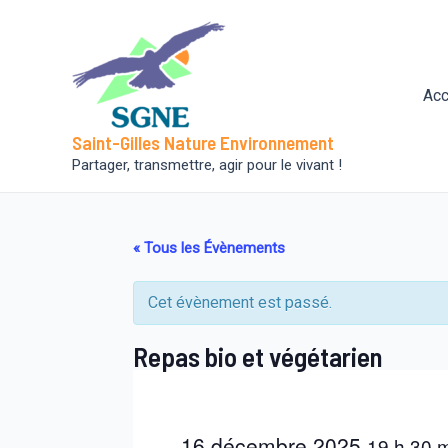
Aller
au
contenu
Acc
Saint-Gilles Nature Environnement
Partager, transmettre, agir pour le vivant !
« Tous les Évènements
Cet évènement est passé.
Repas bio et végétarien
16 décembre 2025
19 h 30 