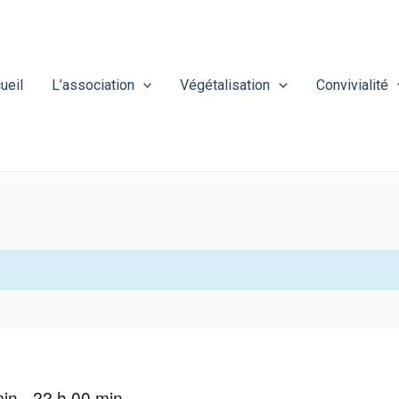
ueil
L’association
Végétalisation
Convivialité
min
22 h 00 min
–